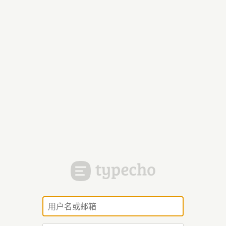
用
户
名