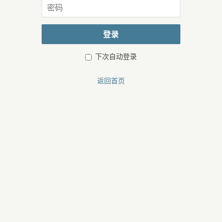
密
或
码
邮
箱
登录
下次自动登录
返回首页