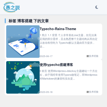
标签 博客搭建 下的文章
Typecho-Rains-Theme
1 简介 1.1 背景 个人非常喜欢Joe主题，但无法满
足我的部分需求，且去熟悉整个主题结构从而自定
义改动有些吃力 Typecho默认主题由官方提供，
设...
技术经验
2025-06-17
使用typecho搭建博客
0 前言 使用Wordpress+blocksy主题建站一个月左
右，由于我经常使用Typora做笔记，而Wordpress
对Markdown的兼容性实在是...
技术经验
2023-05-18