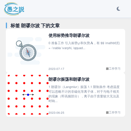
标签 朗谬尔波 下的文章
使用标势推导朗谬尔波
φ
A
0 准备工作 引入标势
和矢势
，有 $$ \mathbf{E}
= -\nabla \varphi, \qquad...
工作学习
2023-07-17
朗谬尔振荡和朗谬尔波
1 朗谬尔（Langmiur）振荡 1.1 限制条件 考虑温度
可以忽略不计的非磁化等离子体，对于与电子相关
的现象（即高频部分），离子由于质量较大无法及
时响...
工作学习
2023-06-25