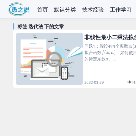
首页
默认分类
技术经验
工作学习
标签 迭代法 下的文章
非线性最小二乘法拟合
n
(
问题1：假设有
个离散点
f
(
x
,
a
)
拟合函数
，如何使
a
的待定系数
。...
2023-03-29
14