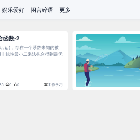
娱乐爱好
闲言碎语
更多
函数-2
x
i
,
y
i
)
，存在一个系数未知的被
用非线性最小二乘法拟合得到最优
工作学习
53
0
0