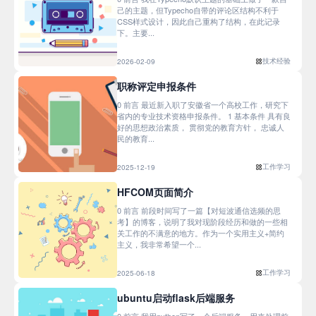
己的主题，但Typecho自带的评论区结构不利于
CSS样式设计，因此自己重构了结构，在此记录
下。主要...
技术经验
2026-02-09
职称评定申报条件
0 前言 最近新入职了安徽省一个高校工作，研究下
省内的专业技术资格申报条件。 1 基本条件 具有良
好的思想政治素质， 贯彻党的教育方针， 忠诚人
民的教育...
工作学习
2025-12-19
HFCOM页面简介
0 前言 前段时间写了一篇【对短波通信选频的思
考】的博客，说明了我对现阶段经历和做的一些相
关工作的不满意的地方。作为一个实用主义+简约
主义，我非常希望一个...
工作学习
2025-06-18
ubuntu启动flask后端服务