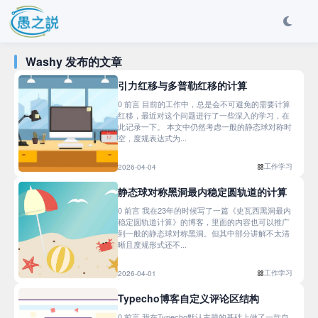
Washy 发布的文章
引力红移与多普勒红移的计算
0 前言 目前的工作中，总是会不可避免的需要计算
红移，最近对这个问题进行了一些深入的学习，在
此记录一下。 本文中仍然考虑一般的静态球对称时
空，度规表达式为...
工作学习
2026-04-04
静态球对称黑洞最内稳定圆轨道的计算
0 前言 我在23年的时候写了一篇《史瓦西黑洞最内
稳定圆轨道计算》的博客，里面的内容也可以推广
到一般的静态球对称黑洞。但其中部分讲解不太清
晰且度规形式还不...
工作学习
2026-04-01
Typecho博客自定义评论区结构
0 前言 我在Typecho默认主题的基础上做了一款自