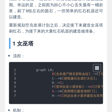
期。幸运的是，之前因为担心不小心丢失最有一桶岩
浆，刷了8组左右的圆石，一些简单的红石机器还可
以建造。
重新规划空岛发展计划之后，决定接下来建造女巫塔
刷红石，为接下来的大量红石机器的建造做准备。
1 女巫塔
流程：
	graph LR;
B
[击杀僵尸猪灵获取金锭]
-->C
[与猪灵
		C-->D
[获取燧石合成打火石]
;
		D-->
I
;
		F
[查询女巫小屋坐标]
-->
G
[计算下届坐
G
-->H
[刷黑曜石建造地狱门]
;
		H-->
I
[到达女巫小屋并建造女巫塔]
;
机制：