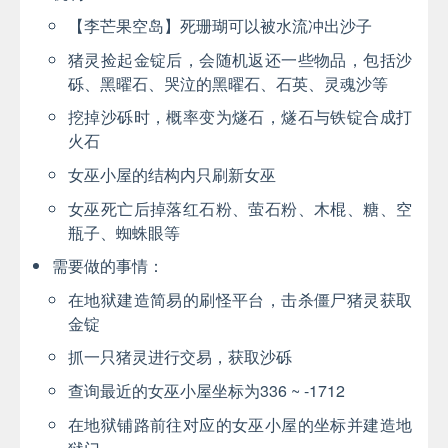
【李芒果空岛】死珊瑚可以被水流冲出沙子
猪灵捡起金锭后，会随机返还一些物品，包括沙
砾、黑曜石、哭泣的黑曜石、石英、灵魂沙等
挖掉沙砾时，概率变为燧石，燧石与铁锭合成打
火石
女巫小屋的结构内只刷新女巫
女巫死亡后掉落红石粉、萤石粉、木棍、糖、空
瓶子、蜘蛛眼等
需要做的事情：
在地狱建造简易的刷怪平台，击杀僵尸猪灵获取
金锭
抓一只猪灵进行交易，获取沙砾
查询最近的女巫小屋坐标为336 ~ -1712
在地狱铺路前往对应的女巫小屋的坐标并建造地