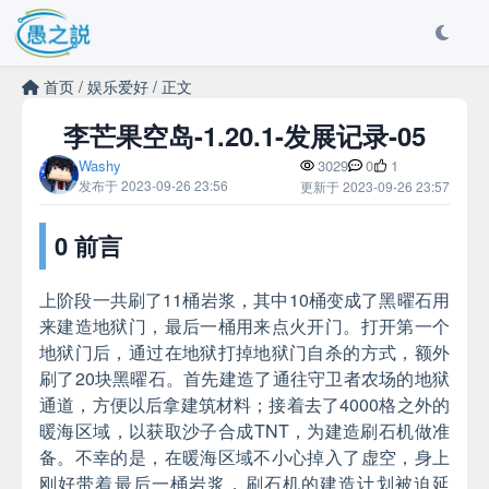
首页
/
娱乐爱好
/
正文
李芒果空岛-1.20.1-发展记录-05
Washy
3029
0
1
发布于 2023-09-26 23:56
更新于 2023-09-26 23:57
0 前言
上阶段一共刷了11桶岩浆，其中10桶变成了黑曜石用
来建造地狱门，最后一桶用来点火开门。打开第一个
地狱门后，通过在地狱打掉地狱门自杀的方式，额外
刷了20块黑曜石。首先建造了通往守卫者农场的地狱
通道，方便以后拿建筑材料；接着去了4000格之外的
暖海区域，以获取沙子合成TNT，为建造刷石机做准
备。不幸的是，在暖海区域不小心掉入了虚空，身上
刚好带着最后一桶岩浆，刷石机的建造计划被迫延