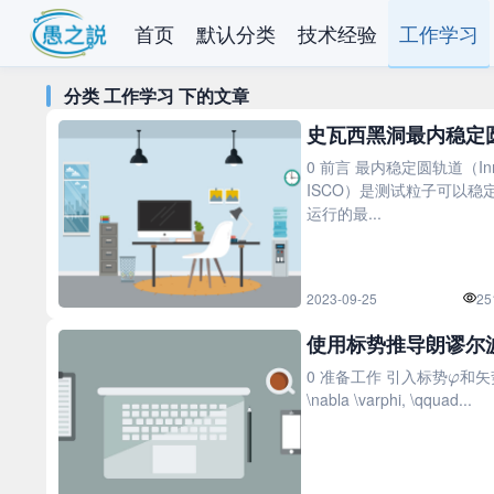
首页
默认分类
技术经验
工作学习
分类 工作学习 下的文章
史瓦西黑洞最内稳定
0 前言 最内稳定圆轨道（Innermo
ISCO）是测试粒子可以
运行的最...
2023-09-25
25
使用标势推导朗谬尔
φ
0 准备工作 引入标势
和矢
\nabla \varphi, \qquad...