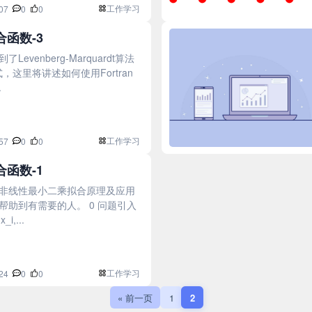
工作学习
07
0
0
函数-3
venberg-Marquardt算法
这里将讲述如何使用Fortran
.
工作学习
57
0
0
函数-1
非线性最小二乘拟合原理及应用
助到有需要的人。 0 问题引入
i,...
工作学习
24
0
0
« 前一页
1
2