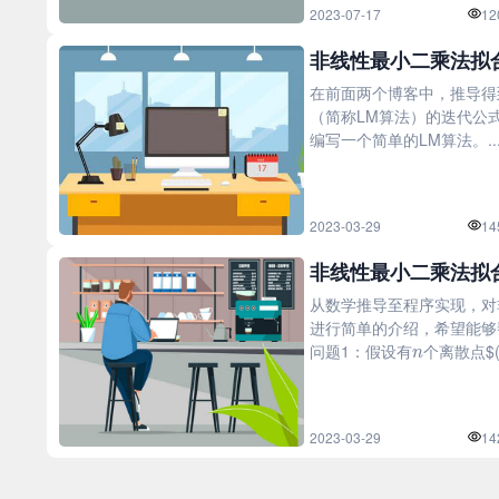
2023-07-17
12
非线性最小二乘法拟合
在前面两个博客中，推导得到了Le
（简称LM算法）的迭代公式，
编写一个简单的LM算法。..
2023-03-29
14
非线性最小二乘法拟合
从数学推导至程序实现，对
进行简单的介绍，希望能够帮
n
问题1：假设有
个离散点$(x_
2023-03-29
14