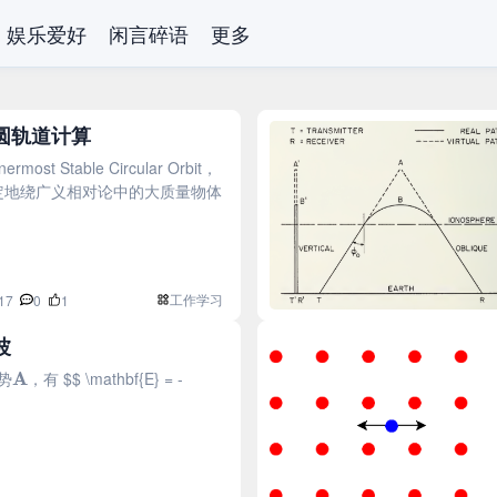
娱乐爱好
闲言碎语
更多
圆轨道计算
st Stable Circular Orbit，
稳定地绕广义相对论中的大质量物体
工作学习
17
0
1
波
A
势
，有 $$ \mathbf{E} = -