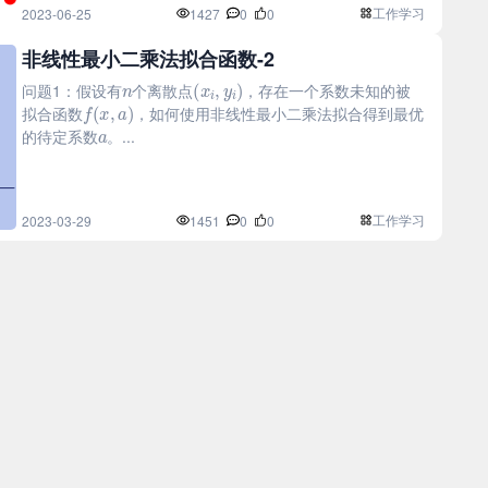
工作学习
2023-06-25
1427
0
0
非线性最小二乘法拟合函数-2
n
(
x
i
,
y
i
)
问题1：假设有
个离散点
，存在一个系数未知的被
f
(
x
,
a
)
拟合函数
，如何使用非线性最小二乘法拟合得到最优
a
的待定系数
。...
工作学习
2023-03-29
1451
0
0